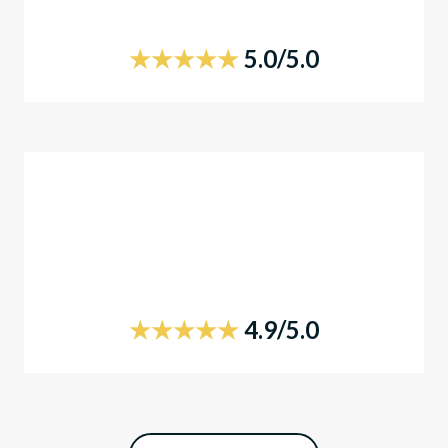
★★★★★
5.0/5.0
★★★★★
4.9/5.0