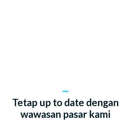
Tetap up to date dengan
wawasan pasar kami