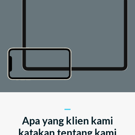
Apa yang klien kami
katakan tentang kami