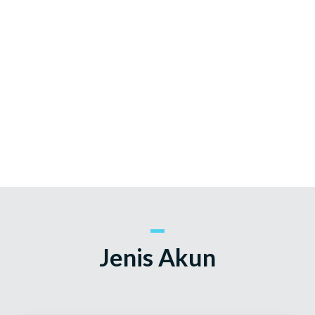
Jenis Akun