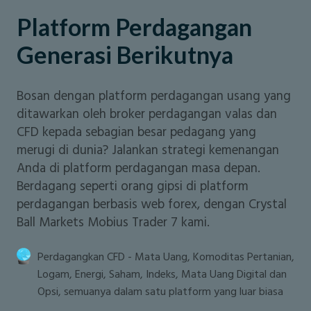
Platform Perdagangan
Generasi Berikutnya
Bosan dengan platform perdagangan usang yang
ditawarkan oleh broker perdagangan valas dan
CFD kepada sebagian besar pedagang yang
merugi di dunia? Jalankan strategi kemenangan
Anda di platform perdagangan masa depan.
Berdagang seperti orang gipsi di platform
perdagangan berbasis web forex, dengan Crystal
Ball Markets Mobius Trader 7 kami.
Perdagangkan CFD - Mata Uang, Komoditas Pertanian,
Logam, Energi, Saham, Indeks, Mata Uang Digital dan
Opsi, semuanya dalam satu platform yang luar biasa