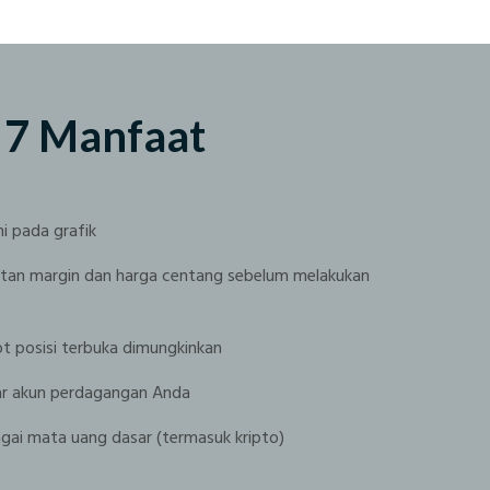
r 7 Manfaat
i pada grafik
atan margin dan harga centang sebelum melakukan
ot posisi terbuka dimungkinkan
ar akun perdagangan Anda
gai mata uang dasar (termasuk kripto)