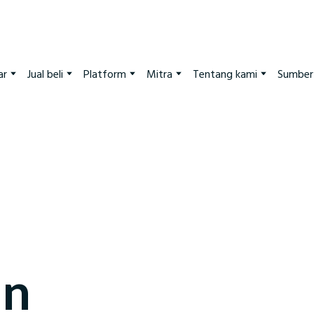
ar
Jual beli
Platform
Mitra
Tentang kami
Sumber 
an