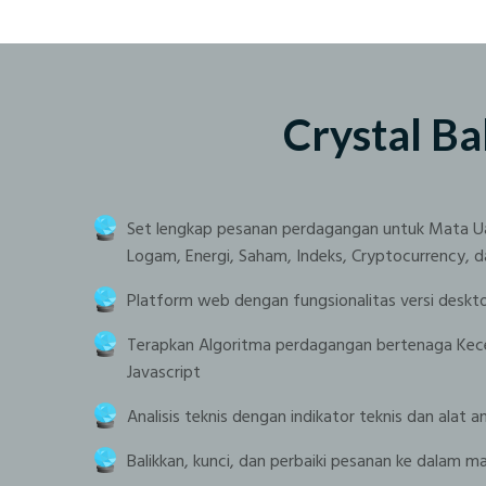
Crystal Ba
Set lengkap pesanan perdagangan untuk Mata U
Logam, Energi, Saham, Indeks, Cryptocurrency, 
Platform web dengan fungsionalitas versi deskt
Terapkan Algoritma perdagangan bertenaga Ke
Javascript
Analisis teknis dengan indikator teknis dan alat 
Balikkan, kunci, dan perbaiki pesanan ke dalam m