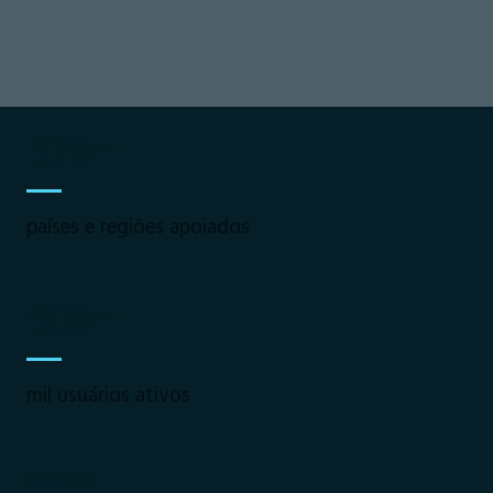
170+
países e regiões apoiados
100+
mil usuários ativos
98%