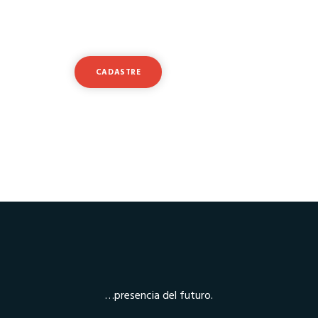
satisfeitos?
CADASTRE
ENTRI
ou experimente uma conta demo gratuita
…presencia del futuro.