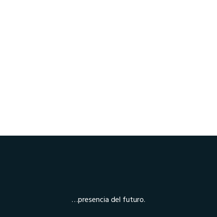
Aplicam-se termos e condições
…presencia del futuro.