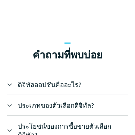
คำถามที่พบบ่อย
ดิจิทัลออปชั่นคืออะไร?
ไบนารี่ออปชั่นคือประเภทของออปชั่นทางการเงินที่ผล
ตอบแทนจะเป็นจำนวนเงินคงที่หรือไม่มีเลย ออปชั่นเหล่านี้
ประเภทของตัวเลือกดิจิทัล?
ยังเป็นที่รู้จักในชื่อ "ออปชั่นทั้งหมดหรือไม่มีเลย" หรือ
มีไบนารีออปชั่นหลายประเภทให้เลือกซื้อขาย นี่คือประเภท
"ออปชั่นดิจิทัล" ออปชั่นไบนารี่มีแนวคิดง่ายๆ โดยผู้ซื้อขาย
ทั่วไปบางส่วน:
จะคาดเดาทิศทางการเคลื่อนไหวของราคาของสินทรัพย์
ประโยชน์ของการซื้อขายตัวเลือก
1. สูง/ต่ำ: นี่คือประเภทพื้นฐานของไบนารีออปชั่น ผู้ซื้อขาย
อ้างอิงภายในกรอบเวลาที่กำหนดไว้ล่วงหน้า หากผู้ซื้อขาย
ดิจิทัล?