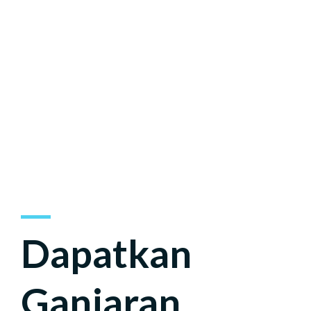
Dapatkan
Ganjaran