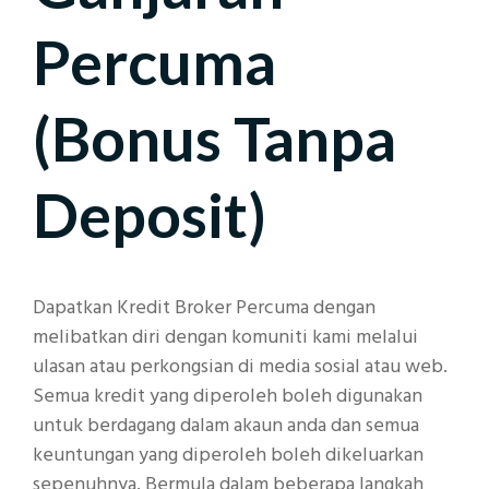
Percuma
(Bonus Tanpa
Deposit)
Dapatkan Kredit Broker Percuma dengan
melibatkan diri dengan komuniti kami melalui
ulasan atau perkongsian di media sosial atau web.
Semua kredit yang diperoleh boleh digunakan
untuk berdagang dalam akaun anda dan semua
keuntungan yang diperoleh boleh dikeluarkan
sepenuhnya. Bermula dalam beberapa langkah