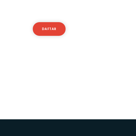
Ganjaran Percuma Anda?
DAFTAR
MASUK
Tertakluk kepada terma dan syarat