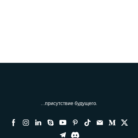
…присутствие будущего.