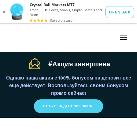
#Акция завершена
Однако наша акция с 100% бонусом на депозит все
еще действует. Воспользуйтесь своим бонусом
прямо сейчас!
БОНУС ЗА ДЕПОЗИТ 100%!