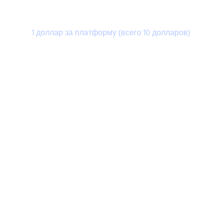
п
Threads, Tiktok, Pinterest, Telegram, Discord
з
Примечание: ссылки внизу этой страницы
а
1 доллар за платформу (всего 10 долларов)
Б
д
о
а
н
ч
у
и
с
н
ы
е
к
р
е
д
и
т