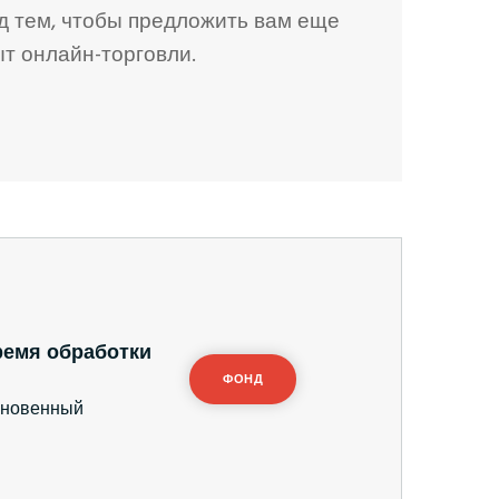
т
у
к
д тем, чтобы предложить вам еще
н
а
т онлайн-торговли.
т
у
н
т
ремя обработки
ФОНД
новенный