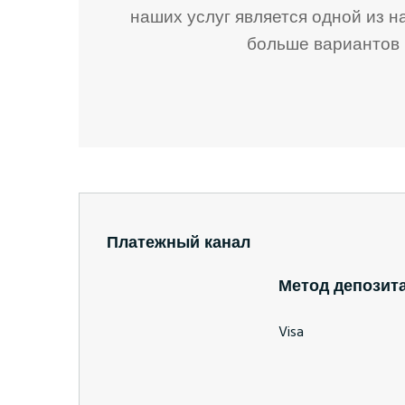
наших услуг является одной из 
к
и
л
больше вариантов 
ц
к
я
и
о
и
в
Платежный канал
Метод депозит
Visa