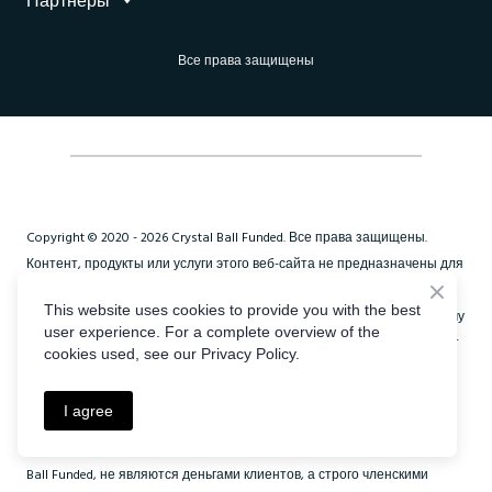
программах проп-трейдинга и финансируемой
торговли имеют возможность увеличить свои
торговые счета, увеличить прибыль и потенциально
Все права защищены
претендовать на дополнительное финансирование
или торговые возможности в рамках фирмы.
В целом, участие в проп-трейдинге или
финансируемой торговле может быть ценной
возможностью для трейдеров получить доступ к
Copyright © 2020 - 2026 Crystal Ball Funded. Все права защищены.
капиталу, улучшить свои торговые навыки,
Контент, продукты или услуги этого веб-сайта не предназначены для
эффективно управлять рисками и потенциально
резидентов любой страны или юрисдикции, где такое
получать прибыль от своей торговой деятельности.
This website uses cookies to provide you with the best
распространение или использование будет противоречить местному
user experience. For a complete overview of the
законодательству или регулированию. Crystal Ball Funded предлагает
cookies used, see our Privacy Policy.
только демо-счета с виртуальными средствами, предоставляемыми
всем пользователям в рамках своих задач для торговли только в
I agree
симулированной среде. Crystal Ball Funded не предлагает
финансовые или брокерские услуги. Платежи, уплачиваемые Crystal
Ball Funded, не являются деньгами клиентов, а строго членскими