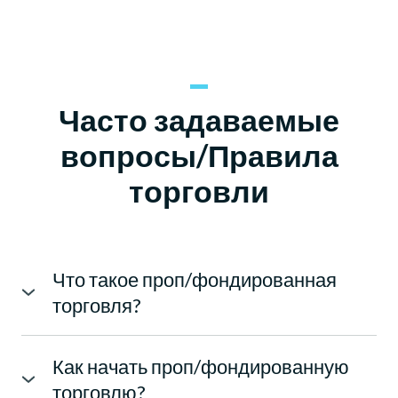
Часто задаваемые
вопросы/Правила
торговли
Что такое проп/фондированная
торговля?
Проп-трейдинг, также известный как проприетарная
торговля, относится к торговой деятельности,
Как начать проп/фондированную
осуществляемой торговой фирмой или финансовым
торговлю?
учреждением с использованием собственного