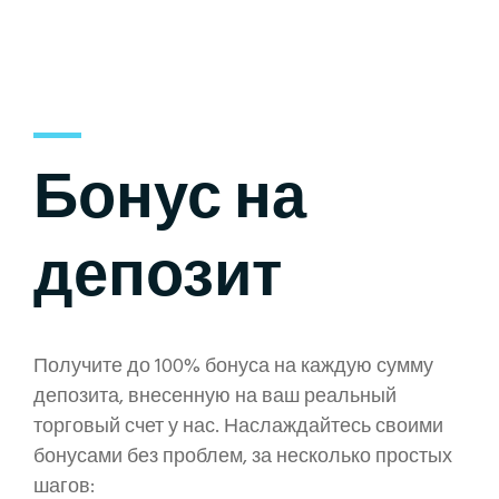
Бонус на
депозит
Получите до 100% бонуса на каждую сумму
депозита, внесенную на ваш реальный
торговый счет у нас. Наслаждайтесь своими
бонусами без проблем, за несколько простых
шагов: