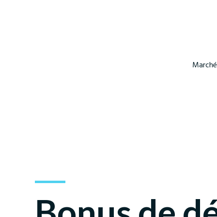
Marché
Bonus de d