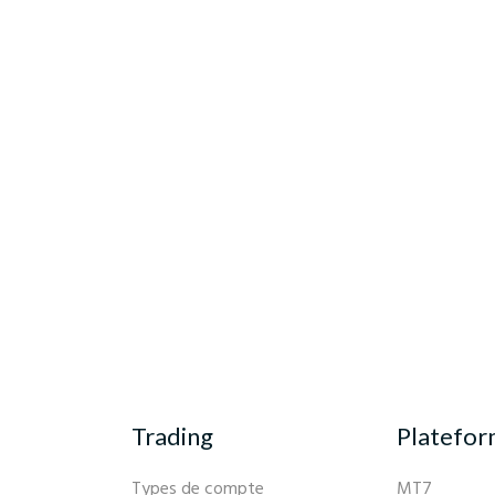
Des conditions générales s'appliquent
Trading
Platefo
Types de compte
MT7