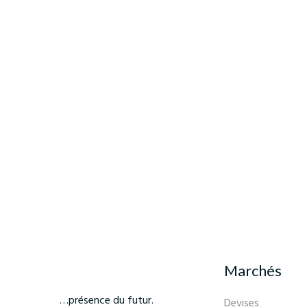
Marchés
…présence du futur.
Devises