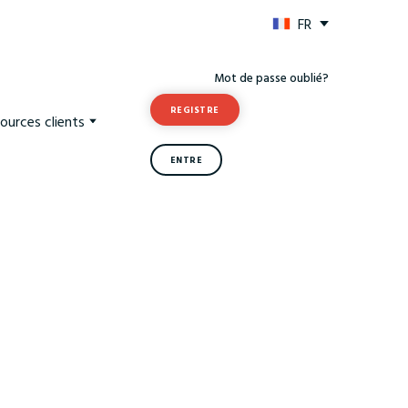
FR
Mot de passe oublié?
REGISTRE
ources clients
ENTRE