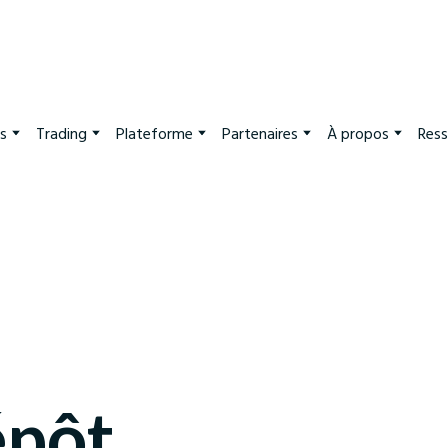
s
Trading
Plateforme
Partenaires
À propos
Ress
épôt