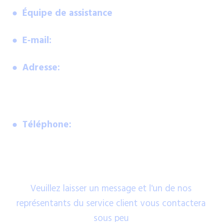
● Équipe de assistance
Disponible 24/7
● E-mail:
moc.stekramllablatsyrc%40troppus
● Adresse:
Suite 305, Griffith Corporate Centre,
P.O. Box 1510, Beachmont, Kingstown. St. Vincent
and the Grenadines.
● Téléphone:
+44 1244 94 1257
Envoie-nous un message
Veuillez laisser un message et l'un de nos
représentants du service client vous contactera
sous peu