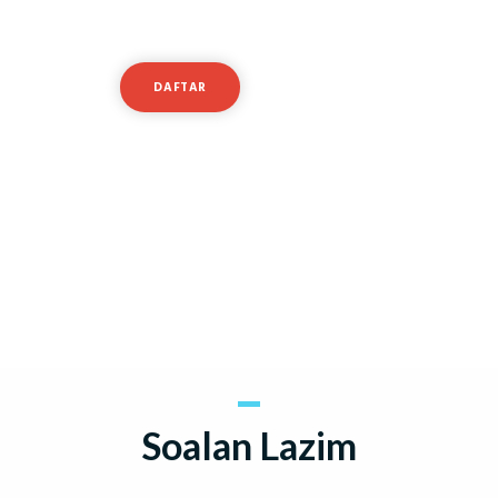
peringkat seterusnya?
DAFTAR
MASUK
Atau cuba akaun demo percuma
Soalan Lazim