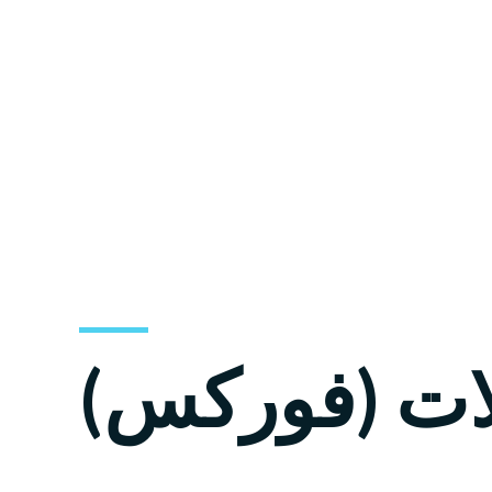
ات (فوركس)