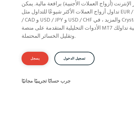
 الإنترنت (أزواج العملات الأجنبية) برافعة مالية. يمكن
تداول أزواج العملات الأكثر شيوعًا للتداول مثل EUR / USD و GBP / USD و USD
/ CAD و USD / JPY و USD / CHF والمزيد ، في Crystal Ball Markets. استخدم
الأدوات التحليلية المتقدمة على منصة MT7 الخاصة بنا لتحسين ربحية تداولك
وتقليل الخسائر المحتملة.
تسجيل الدخول
يسجل
جرب حسابًا تجريبيًا مجانيًا