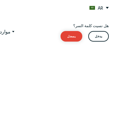
AR
هل نسيت كلمة السر؟
موارد 
يدخل
يسجل