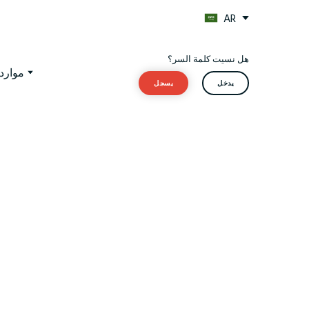
AR
هل نسيت كلمة السر؟
موارد 
يدخل
يسجل