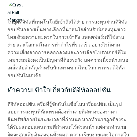
Crystal Ball Markets
ในยุคดิจิทัลที่เทคโนโลยีเข้าถึงได้ง่าย การลงทุนผ่านดิจิทัล
ออปชันกลายเป็นทางเลือกที่น่าสนใจสำหรับนักลงทุนชาว
ไทย ด้วยความสะดวกในการเข้าถึง แพลตฟอร์มที่ใช้งาน
ง่าย และโอกาสในการทำกำไรที่รวดเร็ว อย่างไรก็ตาม
ความเสี่ยงจากการหลอกลวงและการเลือกโบรกเกอร์ที่ไม่
เหมาะสมยังคงเป็นปัญหาที่ต้องระวัง บทความนี้จะนำเสนอ
เคล็ดลับสำคัญสำหรับนักเทรดชาวไทยในการเทรดดิจิทัล
ออปชันในเอเชีย​
ทำความเข้าใจเกี่ยวกับดิจิทัลออปชัน
ดิจิทัลออปชัน หรือที่รู้จักกันในชื่อไบนารี่ออปชัน เป็นรูป
แบบการลงทุนที่นักเทรดต้องทำนายทิศทางของราคา
สินทรัพย์ภายในระยะเวลาที่กำหนด หากทำนายถูกต้องจะ
ได้รับผลตอบแทนตามที่กำหนดไว้ล่วงหน้า แต่หากทำนาย
ผิดจะสูญเสียเงินลงทุนทั้งหมด ความเรียบง่ายและโอกาสใน