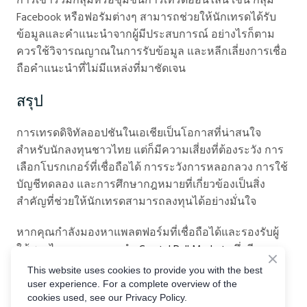
Facebook หรือฟอรัมต่างๆ สามารถช่วยให้นักเทรดได้รับ
ข้อมูลและคำแนะนำจากผู้มีประสบการณ์ อย่างไรก็ตาม
ควรใช้วิจารณญาณในการรับข้อมูล และหลีกเลี่ยงการเชื่อ
ถือคำแนะนำที่ไม่มีแหล่งที่มาชัดเจน​
สรุป
การเทรดดิจิทัลออปชันในเอเชียเป็นโอกาสที่น่าสนใจ
สำหรับนักลงทุนชาวไทย แต่ก็มีความเสี่ยงที่ต้องระวัง การ
เลือกโบรกเกอร์ที่เชื่อถือได้ การระวังการหลอกลวง การใช้
บัญชีทดลอง และการศึกษากฎหมายที่เกี่ยวข้องเป็นสิ่ง
สำคัญที่ช่วยให้นักเทรดสามารถลงทุนได้อย่างมั่นใจ​
หากคุณกำลังมองหาแพลตฟอร์มที่เชื่อถือได้และรองรับผู้
ใช้ชาวไทย เราขอแนะนำ
Crystal Ball Markets
ซึ่งมี
แพลตฟอร์มที่ใช้งานง่าย รองรับภาษาไทย และมีการ
This website uses cookies to provide you with the best
สนับสนุนลูกค้าอย่างมืออาชีพ​
user experience. For a complete overview of the
cookies used, see our Privacy Policy.